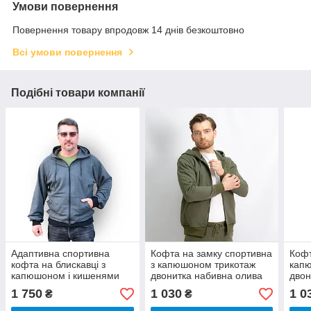
Умови повернення
Повернення товару впродовж 14 днів безкоштовно
Всі умови повернення
Подібні товари компанії
Адаптивна спортивна
Кофта на замку спортивна
Кофт
кофта на блискавці з
з капюшоном трикотаж
кап
капюшоном і кишенями
двонитка набивна олива
двон
трикотаж двонитка
1 750
1 030
1 0
₴
₴
антрацит