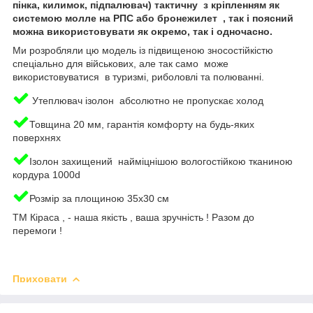
пінка, килимок, підпалювач) тактичну з кріпленням як
системою молле на РПС або бронежилет , так і поясний
можна використовувати як окремо, так і одночасно.
Ми розробляли цю модель із підвищеною зносостійкістю
спеціально для військових, але так само може
використовуватися в туризмі, риболовлі та полюванні.
Утеплювач ізолон абсолютно не пропускає холод
Товщина 20 мм, гарантія комфорту на будь-яких
поверхнях
Ізолон захищений найміцнішою вологостійкою тканиною
кордура 1000d
Розмір за площиною 35х30 см
ТМ Кіраса , - наша якість , ваша зручність ! Разом до
перемоги !
Приховати