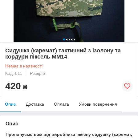
Сидушка (каремат) тактичний з ізолону та
кордури піксель ММ14
Немає в наявності
Код: 511
Роздріб
420
₴
Опис
Доставка
Оплата
Умови повернення
Опис
Пропонуємо вам від виробника якісну сидушку (каремат,