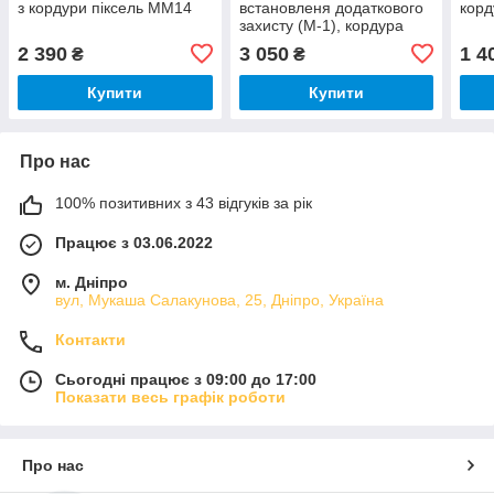
з кордури піксель ММ14
встановленя додаткового
корд
захисту (М-1), кордура
піксель ММ14
2 390
3 050
1 4
₴
₴
Купити
Купити
Про нас
100% позитивних з 43 відгуків за рік
Працює з 03.06.2022
м. Дніпро
вул, Мукаша Салакунова, 25, Дніпро, Україна
Контакти
Сьогодні працює з 09:00 до 17:00
Показати весь графік роботи
Про нас