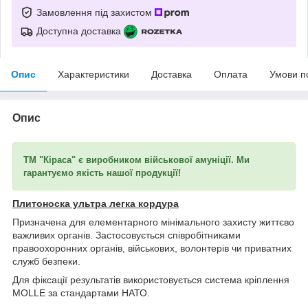
Замовлення під захистом
Доступна доставка
Опис
Характеристики
Доставка
Оплата
Умови п
Опис
ТМ "Кіраса" є виробником військової амуніції. Ми
гарантуємо якість нашої продукції!
Плитоноска ультра легка кордура
Призначена для елементарного мінімального захисту життєво
важливих органів. Застосовується співробітниками
правоохоронних органів, військових, волонтерів чи приватних
служб безпеки.
Для фіксації результатів використовується система кріплення
MOLLE за стандартами НАТО.