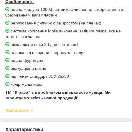
Особливості:
якісна кордура 1000d, витримає численне використання з
урахуванням ваги пластин
регулювання липучкою за зростом (на плечах)
система кріплення Molle виконана із міцної гумки, яка не
тягнеться з часом
підкладка із сітки 3d для вентиляції
планки під шеврони спереду та ззаду
якісна фурнітура
евакуаційна петля
під плити стандарт ЗСУ 25х30
колір мультикам
ТМ "Кіраса" є виробником військової амуніції. Ми
гарантуємо якість нашої продукції!
Приховати
Характеристики