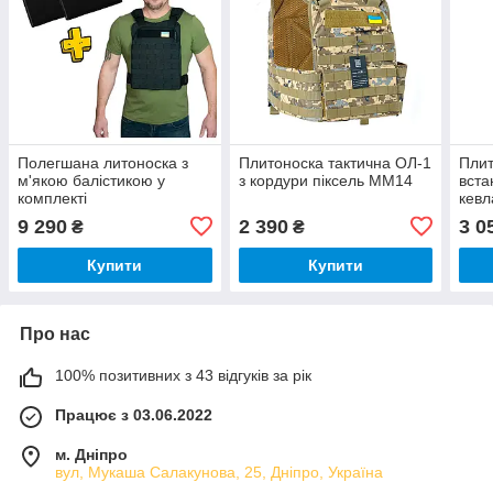
Полегшана литоноска з
Плитоноска тактична ОЛ-1
Плит
м'якою балістикою у
з кордури піксель ММ14
вста
комплекті
кевл
Корд
9 290
2 390
3 0
₴
₴
Купити
Купити
Про нас
100% позитивних з 43 відгуків за рік
Працює з 03.06.2022
м. Дніпро
вул, Мукаша Салакунова, 25, Дніпро, Україна