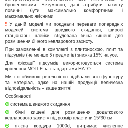
бронеплитами. Безумовно, дані атрибути захисту
повинні бути максимально комфортними і
максимально якісними.
У даній моделі ми поєднали переваги попередніх
моделей: система швидкого скидання, широкі
стаціонарні шлейки, вбудована бічна кишеня для
розміщення бічного кевларового захисту.
При замовленні в комплекті з плитоноскою, плит та
підсумків (не менше 5 предметів) знижка 15% на усе.
Для фіксації підсумків використовується система
кріплення MOLLE за стандартами НАТО.
Ми з особливою ретельністю підібрали всю фурнітуру
та матеріал, адже на нашій продукції величезна
відповідальність – ваше життя!
О
собливості:
система швидкого скидання
бічні кишені для розміщення додаткового
кевларового захисту під розмір пластини 15*30 см
якісна кордура 1000d, витримає численне