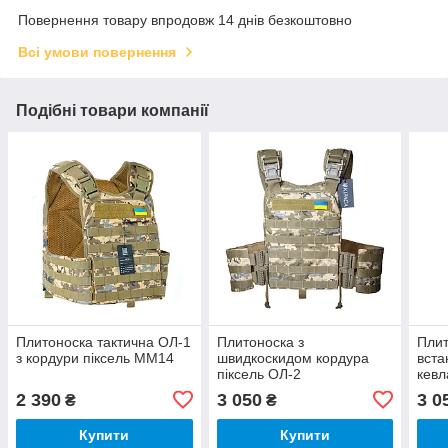
Повернення товару впродовж 14 днів безкоштовно
Всі умови повернення
Подібні товари компанії
Плитоноска тактична ОЛ-1
Плитоноска з
Плит
з кордури піксель ММ14
швидкоскидом кордура
вста
піксель ОЛ-2
кевл
Корд
2 390
3 050
3 0
₴
₴
Купити
Купити