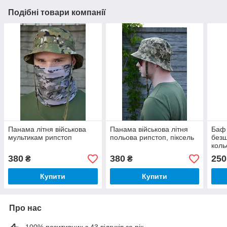
Подібні товари компанії
Панама літня військова
Панама військова літня
Баф 
мультикам рипстоп
польова рипстоп, піксель
безш
коль
380
380
250
₴
₴
Купити
Купити
Про нас