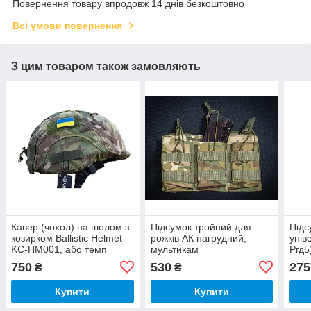
Повернення товару впродовж 14 днів безкоштовно
Всі умови повернення
З цим товаром також замовляють
Кавер (чохол) на шолом з
Підсумок тройний для
Підс
козирком Ballistic Helmet
рожків АК нагрудний,
унів
KC-HM001, або темп
мультикам
Ргд5
3000. мультикам кордура
750
530
275
₴
₴
Купити
Купити