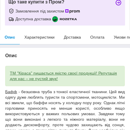
Що таке купити з Пром?
Замовлення під захистом
Доступна доставка
Опис
Характеристики
Доставка
Оплата
Умови п
Опис
ТМ "Кіраса" пишається якістю своєї продукції! Репутація
для нас – не пустий звук!
Бафф
- безшовна труба з тонкої еластичної тканини. Цей вид
одягу дуже люблять туристи та спортсмени, мотоциклісти. Ми
всі звикли, що баффи носять у холодну пору року. Однак літні
горловики приносять не менше користі, особливо якщо
використовуються у важких польових умовах. Завдяки тому
що вони виконані з легкого та ніжного матеріалу, вони не
додають дискомфорту, проте чудово захищають від сонця,