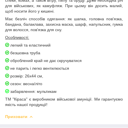
спеки, комах, а також вітру, пилу та бруду. Дуже необхідна річ
для військових, як камуфляж. При цьому він досить малий,
щоб носити його у кишені.
Має безліч способів одягання: як шапка, головна пов'язка,
бандана, балаклава, захисна маска, шарф, напульсник, гумка
для волосся, пов'язка для сну.
О
собливості:
легкий та еластичний
безшовна труба
оброблений край не дає скручуватися
не парить і легко вентилюється
розмір: 26х44 см,
сезон: весна/літо
забарвлення: мультикам
ТМ "Кіраса" є виробником військової амуніції. Ми гарантуємо
якість нашої продукції!
Приховати