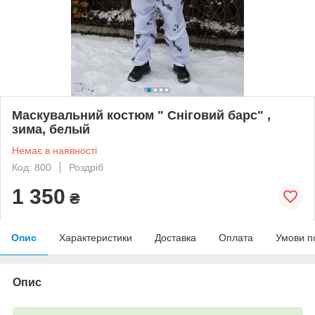
Маскувальний костюм " Сніговий барс" ,
зима, белый
Немає в наявності
Код: 800
Роздріб
1 350
₴
Опис
Характеристики
Доставка
Оплата
Умови п
Опис