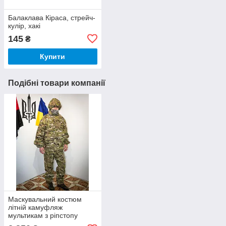
Балаклава Кіраса, стрейч-
кулір, хакі
145
₴
Купити
Подібні товари компанії
Маскувальний костюм
літній камуфляж
мультикам з ріпстопу