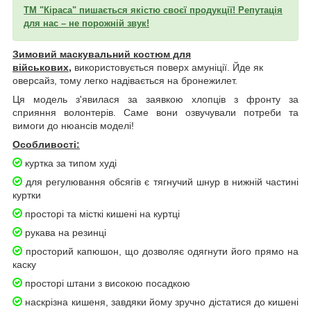
ТМ "Кіраса" пишається якістю своєї продукції! Репутація
для нас – не порожній звук!
Зимовий маскувальний костюм для
військових,
використовується поверх амуніції. Йде як
оверсайз, тому легко надівається на бронежилет.
Ця модель з'явилася за заявкою хлопців з фронту за
сприяння волонтерів. Саме вони озвучували потреби та
вимоги до нюансів моделі!
О
собливості:
куртка за типом худі
для регулювання обсягів є тягнучий шнур в нижній частині
куртки
просторі та місткі кишені на куртці
рукава на резинці
просторий капюшон, що дозволяє одягнути його прямо на
каску
просторі штани з високою посадкою
наскрізна кишеня, завдяки йому зручно дістатися до кишені