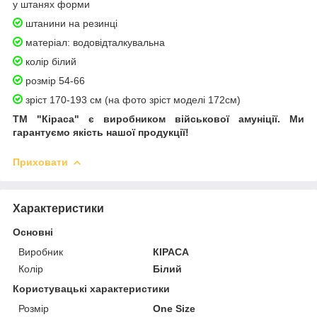
у штанях форми
штанини на резинці
матеріал: водовідталкувальна
колір білий
розмір 54-66
зріст 170-193 см (на фото зріст моделі 172см)
ТМ "Кіраса" є виробником військової амуніції. Ми
гарантуємо якість нашої продукції!
Приховати
Характеристики
Основні
Виробник
КІРАСА
Колір
Білий
Користувацькі характеристики
Розмір
One Size