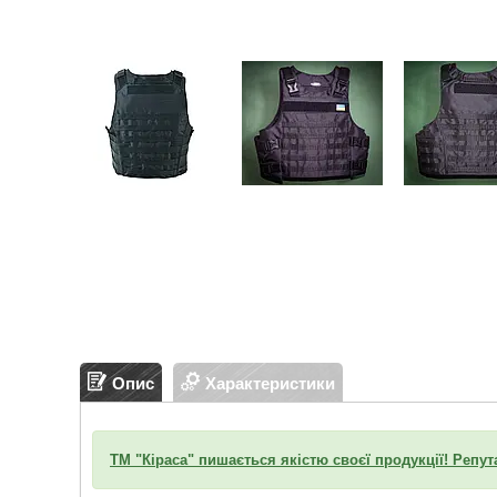
Опис
Характеристики
ТМ "Кіраса" пишається якістю своєї продукції! Репут