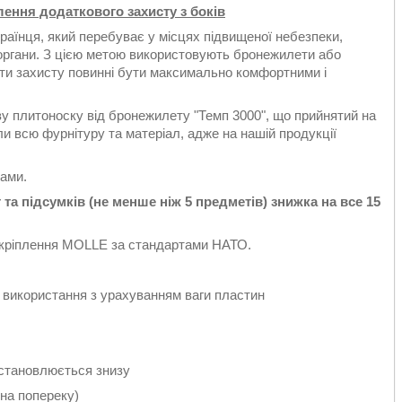
ення додаткового захисту з боків
країнця, який перебуває у місцях підвищеної небезпеки,
ргани. З цією метою використовують бронежилети або
ти захисту повинні бути максимально комфортними і
ову плитоноску від бронежилету "Темп 3000", що прийнятий на
и всю фурнітуру та матеріал, адже на нашій продукції
ками.
та підсумків (не менше ніж 5 предметів) знижка на все 15
а кріплення MOLLE за стандартами НАТО.
 використання з урахуванням ваги пластин
встановлюється знизу
(на попереку)