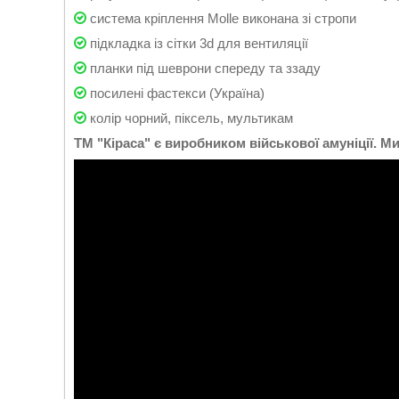
система кріплення Molle виконана зі стропи
підкладка із сітки 3d для вентиляції
планки під шеврони спереду та ззаду
посилені фастекси (Україна)
колір чорний, піксель, мультикам
ТМ "Кіраса" є виробником військової амуніції. Ми