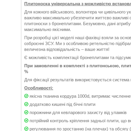
Плитоноска універсальна з можливістю встановл
Для кожного військового, волонтера чи цивільного у
важливо максимально убезпечити життєво важливі о
плитоноски з бронеплитами. Безумовно, дані атрибу
максимально якісними.
При розробці цієї моделі наші фахівці взяли за осн
озброєнні ЗСУ. Ми з особливою ретельністю підібрал
величезна відповідальність – ваше життя!
Є можливість комплектації бронеплитами та підсум
При замовленні в комплекті з плитонською, плит 
%
Для фіксації результатів використовується систем
Особливості:
якісна тканина кордура 1000d, витримає численне
додатково кишені під бічні плити
порожнини для кевларового захисту від уламків
потрійний контроль кріплення задньої плити, що 
регулювання по зростанню (на плечах) та обсягу 