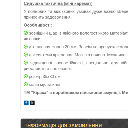
Сидушка тактична (міні каремат)
У польових та військових умовах дуже важко зберег
приносить задоволення.
О
собливості:
зовнішній шар із якісного вологостійкого матеріа
як санки.
утеплювач ізолон 20 мм. Зовсім не пропускає хол
дві системи кріплення: Molle та поясна. Можливо 
підвищеної зносостійкості, спеціально для вій
риболовлі та полюванні.
розмір 35х30 см
колір мультікам
ТМ "Кіраса" є виробником військової амуніції. Ми
ІНФОРМАЦІЯ ДЛЯ ЗАМОВЛЕННЯ