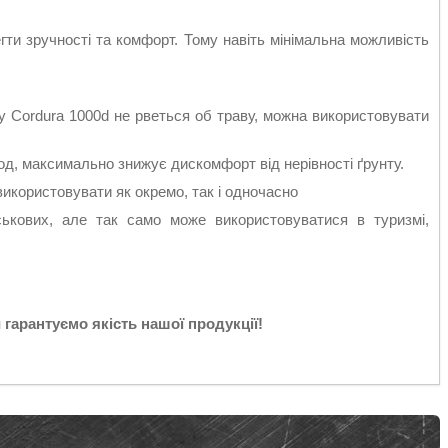
ти зручності та комфорт. Тому навіть мінімальна можливість
лу Cordura 1000d не рветься об траву, можна використовувати
од, максимально знижує дискомфорт від нерівності ґрунту.
використовувати як окремо, так і одночасно
ськових, але так само може використовуватися в туризмі,
 гарантуємо якість нашої продукції!